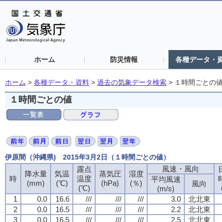
ホーム
防災情報
各種データ・
ホーム
>
各種データ・資料
>
過去の気象データ検索
>
１時間ごとの
１時間ごとの値
伊原間（沖縄県) 2015年3月2日（１時間ごとの値）
風速・風向
風速・風向
風速・風向
風速・風向
露点
露点
露点
露点
降水量
降水量
降水量
降水量
気温
気温
気温
気温
蒸気圧
蒸気圧
蒸気圧
蒸気圧
湿度
湿度
湿度
湿度
時
時
時
時
温度
温度
温度
温度
平均風速
平均風速
平均風速
平均風速
(mm)
(mm)
(mm)
(mm)
(℃)
(℃)
(℃)
(℃)
(hPa)
(hPa)
(hPa)
(hPa)
(％)
(％)
(％)
(％)
風向
風向
風向
風向
(℃)
(℃)
(℃)
(℃)
(m/s)
(m/s)
(m/s)
(m/s)
1
1
1
1
0.0
0.0
0.0
0.0
16.6
16.6
16.6
16.6
///
///
///
///
///
///
///
///
///
///
///
///
3.0
3.0
3.0
3.0
北北東
北北東
北北東
北北東
2
2
2
2
0.0
0.0
0.0
0.0
16.5
16.5
16.5
16.5
///
///
///
///
///
///
///
///
///
///
///
///
2.2
2.2
2.2
2.2
北北東
北北東
北北東
北北東
3
3
3
3
0.0
0.0
0.0
0.0
16.5
16.5
16.5
16.5
///
///
///
///
///
///
///
///
///
///
///
///
2.5
2.5
2.5
2.5
北北東
北北東
北北東
北北東