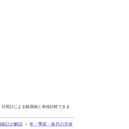
で、日照計による観測値と単純比較できま
測統計の解説
年・季節・各月の天候