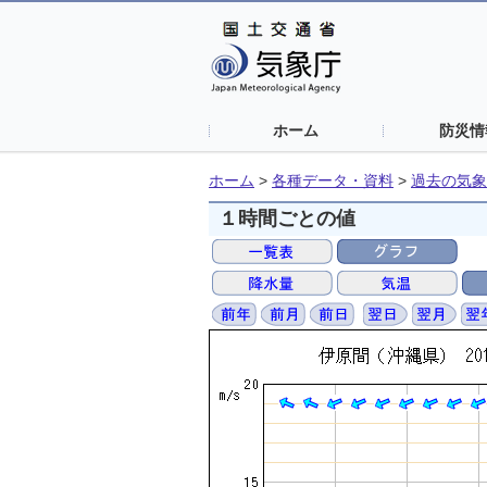
ホーム
防災情
ホーム
>
各種データ・資料
>
過去の気象
１時間ごとの値