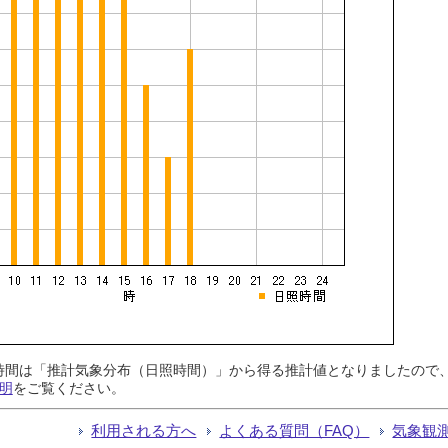
日照時間は「推計気象分布（日照時間）」から得る推計値となりましたの
明
をご覧ください。
利用される方へ
よくある質問（FAQ）
気象観