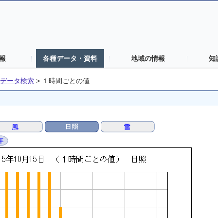
報
各種データ・資料
地域の情報
知
データ検索
>
１時間ごとの値