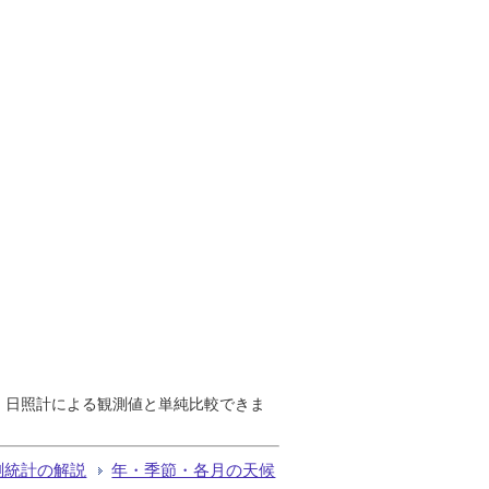
で、日照計による観測値と単純比較できま
測統計の解説
年・季節・各月の天候