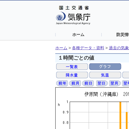
ホーム
防災情
ホーム
>
各種データ・資料
>
過去の気象
１時間ごとの値