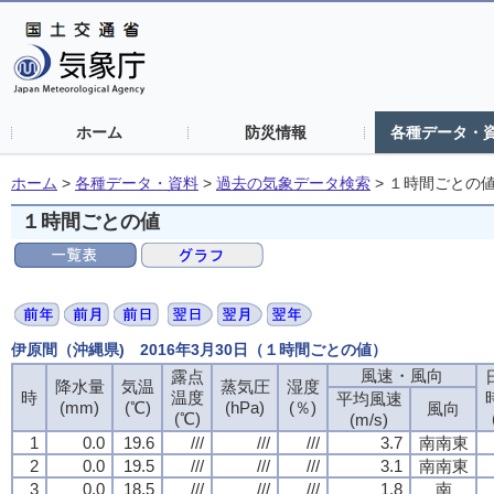
ホーム
防災情報
各種データ・
ホーム
>
各種データ・資料
>
過去の気象データ検索
>
１時間ごとの
１時間ごとの値
伊原間（沖縄県) 2016年3月30日（１時間ごとの値）
風速・風向
風速・風向
風速・風向
風速・風向
露点
露点
露点
露点
降水量
降水量
降水量
降水量
気温
気温
気温
気温
蒸気圧
蒸気圧
蒸気圧
蒸気圧
湿度
湿度
湿度
湿度
時
時
時
時
温度
温度
温度
温度
平均風速
平均風速
平均風速
平均風速
(mm)
(mm)
(mm)
(mm)
(℃)
(℃)
(℃)
(℃)
(hPa)
(hPa)
(hPa)
(hPa)
(％)
(％)
(％)
(％)
風向
風向
風向
風向
(℃)
(℃)
(℃)
(℃)
(m/s)
(m/s)
(m/s)
(m/s)
1
1
1
1
0.0
0.0
0.0
0.0
19.6
19.6
19.6
19.6
///
///
///
///
///
///
///
///
///
///
///
///
3.7
3.7
3.7
3.7
南南東
南南東
南南東
南南東
2
2
2
2
0.0
0.0
0.0
0.0
19.5
19.5
19.5
19.5
///
///
///
///
///
///
///
///
///
///
///
///
3.1
3.1
3.1
3.1
南南東
南南東
南南東
南南東
3
3
3
3
0.0
0.0
0.0
0.0
18.5
18.5
18.5
18.5
///
///
///
///
///
///
///
///
///
///
///
///
1.8
1.8
1.8
1.8
南
南
南
南