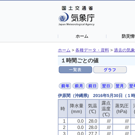
ホーム
防災情
ホーム
>
各種データ・資料
>
過去の気象
１時間ごとの値
伊原間（沖縄県) 2016年5月30日（１
露点
降水量
気温
蒸気圧
時
温度
(mm)
(℃)
(hPa)
(℃)
1
0.0
28.0
///
///
2
0.0
28.0
///
///
3
0.0
27.7
///
///