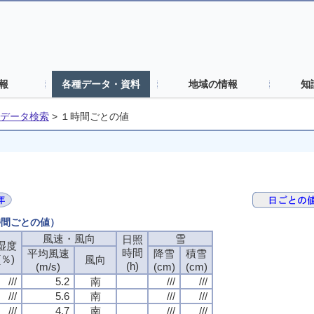
報
各種データ・資料
地域の情報
知
データ検索
>
１時間ごとの値
時間ごとの値）
風速・風向
雪
日照
湿度
時間
平均風速
降雪
積雪
(％)
風向
(h)
(m/s)
(cm)
(cm)
///
5.2
南
///
///
///
5.6
南
///
///
///
4.7
南
///
///