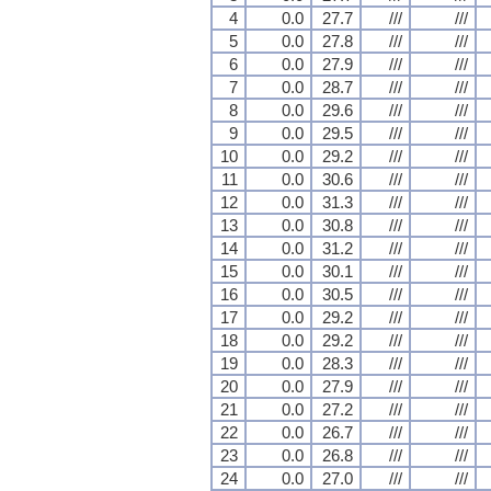
4
0.0
27.7
///
///
5
0.0
27.8
///
///
6
0.0
27.9
///
///
7
0.0
28.7
///
///
8
0.0
29.6
///
///
9
0.0
29.5
///
///
10
0.0
29.2
///
///
11
0.0
30.6
///
///
12
0.0
31.3
///
///
13
0.0
30.8
///
///
14
0.0
31.2
///
///
15
0.0
30.1
///
///
16
0.0
30.5
///
///
17
0.0
29.2
///
///
18
0.0
29.2
///
///
19
0.0
28.3
///
///
20
0.0
27.9
///
///
21
0.0
27.2
///
///
22
0.0
26.7
///
///
23
0.0
26.8
///
///
24
0.0
27.0
///
///