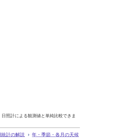
で、日照計による観測値と単純比較できま
測統計の解説
年・季節・各月の天候