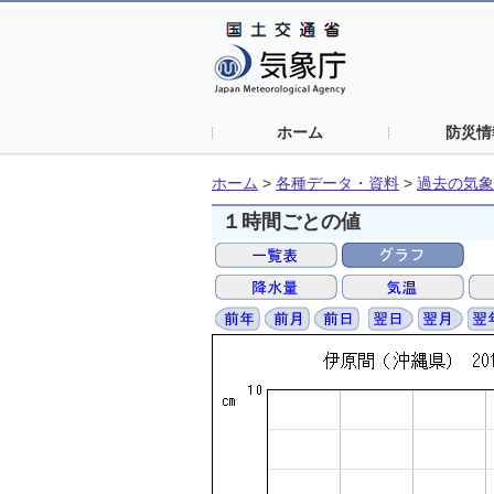
ホーム
防災情
ホーム
>
各種データ・資料
>
過去の気象
１時間ごとの値