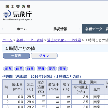
ホーム
防災情報
各種データ・
ホーム
>
各種データ・資料
>
過去の気象データ検索
>
１時間ごとの
１時間ごとの値
伊原間（沖縄県) 2016年6月5日（１時間ごとの値）
風速・風向
露点
降水量
気温
蒸気圧
湿度
時
温度
平均風速
(mm)
(℃)
(hPa)
(％)
風向
(℃)
(m/s)
1
0.0
28.5
///
///
///
3.9
南東
2
0.0
28.4
///
///
///
3.5
南東
3
0.0
28.2
///
///
///
2.0
南東