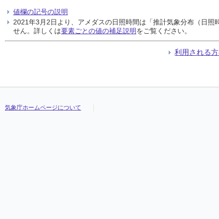
値欄の記号の説明
2021年3月2日より、アメダスの日照時間は「推計気象分布（日
せん。詳しくは
要素ごとの値の補足説明
をご覧ください。
利用される方
気象庁ホームページについて