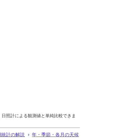
で、日照計による観測値と単純比較できま
測統計の解説
年・季節・各月の天候