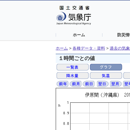
ホーム
防災情
ホーム
>
各種データ・資料
>
過去の気象
１時間ごとの値