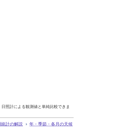
で、日照計による観測値と単純比較できま
測統計の解説
年・季節・各月の天候