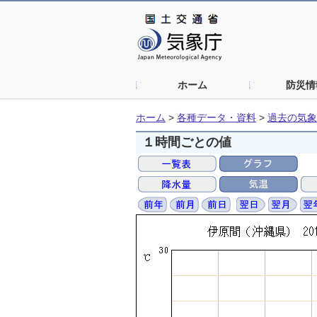
ホーム
防災情
ホーム
>
各種データ・資料
>
過去の気象
１時間ごとの値