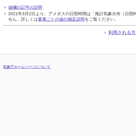
値欄の記号の説明
2021年3月2日より、アメダスの日照時間は「推計気象分布（日
せん。詳しくは
要素ごとの値の補足説明
をご覧ください。
利用される方
気象庁ホームページについて