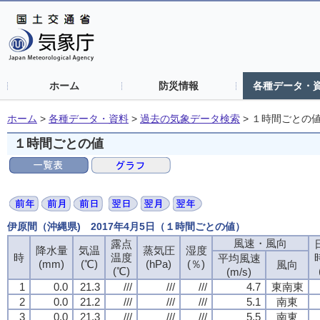
ホーム
防災情報
各種データ・
ホーム
>
各種データ・資料
>
過去の気象データ検索
>
１時間ごとの
１時間ごとの値
伊原間（沖縄県) 2017年4月5日（１時間ごとの値）
風速・風向
露点
降水量
気温
蒸気圧
湿度
時
温度
平均風速
(mm)
(℃)
(hPa)
(％)
風向
(℃)
(m/s)
1
0.0
21.3
///
///
///
4.7
東南東
2
0.0
21.2
///
///
///
5.1
南東
3
0.0
21.3
///
///
///
5.5
南東