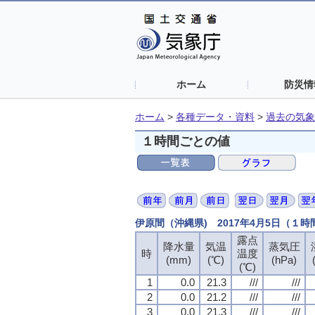
ホーム
防災情
ホーム
>
各種データ・資料
>
過去の気象
１時間ごとの値
伊原間（沖縄県) 2017年4月5日（１
露点
露点
露点
露点
降水量
降水量
降水量
降水量
気温
気温
気温
気温
蒸気圧
蒸気圧
蒸気圧
蒸気圧
時
時
時
時
温度
温度
温度
温度
(mm)
(mm)
(mm)
(mm)
(℃)
(℃)
(℃)
(℃)
(hPa)
(hPa)
(hPa)
(hPa)
(℃)
(℃)
(℃)
(℃)
1
1
1
1
0.0
0.0
0.0
0.0
21.3
21.3
21.3
21.3
///
///
///
///
///
///
///
///
2
2
2
2
0.0
0.0
0.0
0.0
21.2
21.2
21.2
21.2
///
///
///
///
///
///
///
///
3
3
3
3
0.0
0.0
0.0
0.0
21.3
21.3
21.3
21.3
///
///
///
///
///
///
///
///