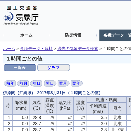
ホーム
防災情報
各種データ・
ホーム
>
各種データ・資料
>
過去の気象データ検索
>
１時間ごとの
１時間ごとの値
伊原間（沖縄県) 2017年8月31日（１時間ごとの値）
風速・風向
露点
降水量
気温
蒸気圧
湿度
時
温度
平均風速
(mm)
(℃)
(hPa)
(％)
風向
(℃)
(m/s)
1
0.0
28.8
///
///
///
3.5
北東
2
0.0
28.7
///
///
///
3.0
北東
3
0.0
28.7
///
///
///
2.3
北北東