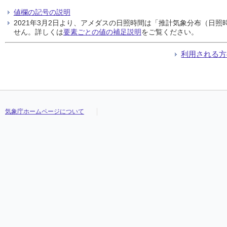
値欄の記号の説明
2021年3月2日より、アメダスの日照時間は「推計気象分布（日
せん。詳しくは
要素ごとの値の補足説明
をご覧ください。
利用される方
気象庁ホームページについて