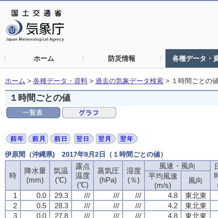
ホーム
防災情報
各種データ・
ホーム
>
各種データ・資料
>
過去の気象データ検索
>
１時間ごとの
１時間ごとの値
伊原間（沖縄県) 2017年9月2日（１時間ごとの値）
風速・風向
風速・風向
風速・風向
風速・風向
露点
露点
露点
露点
降水量
降水量
降水量
降水量
気温
気温
気温
気温
蒸気圧
蒸気圧
蒸気圧
蒸気圧
湿度
湿度
湿度
湿度
時
時
時
時
温度
温度
温度
温度
平均風速
平均風速
平均風速
平均風速
(mm)
(mm)
(mm)
(mm)
(℃)
(℃)
(℃)
(℃)
(hPa)
(hPa)
(hPa)
(hPa)
(％)
(％)
(％)
(％)
風向
風向
風向
風向
(℃)
(℃)
(℃)
(℃)
(m/s)
(m/s)
(m/s)
(m/s)
1
1
1
1
0.0
0.0
0.0
0.0
29.3
29.3
29.3
29.3
///
///
///
///
///
///
///
///
///
///
///
///
4.8
4.8
4.8
4.8
東北東
東北東
東北東
東北東
2
2
2
2
0.5
0.5
0.5
0.5
28.3
28.3
28.3
28.3
///
///
///
///
///
///
///
///
///
///
///
///
4.2
4.2
4.2
4.2
東北東
東北東
東北東
東北東
3
3
3
3
0.0
0.0
0.0
0.0
27.8
27.8
27.8
27.8
///
///
///
///
///
///
///
///
///
///
///
///
4.8
4.8
4.8
4.8
東北東
東北東
東北東
東北東