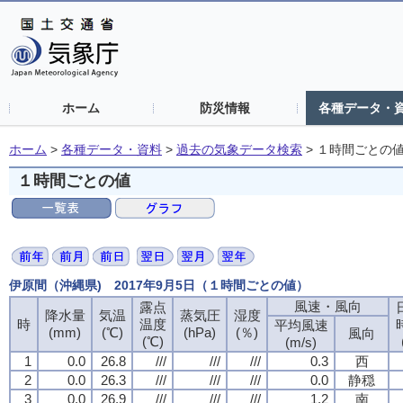
ホーム
防災情報
各種データ・
ホーム
>
各種データ・資料
>
過去の気象データ検索
>
１時間ごとの
１時間ごとの値
伊原間（沖縄県) 2017年9月5日（１時間ごとの値）
風速・風向
露点
降水量
気温
蒸気圧
湿度
時
温度
平均風速
(mm)
(℃)
(hPa)
(％)
風向
(℃)
(m/s)
1
0.0
26.8
///
///
///
0.3
西
2
0.0
26.3
///
///
///
0.0
静穏
3
0.0
26.9
///
///
///
1.2
南