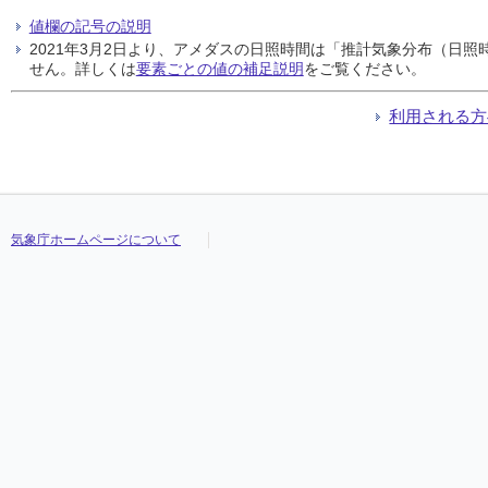
値欄の記号の説明
2021年3月2日より、アメダスの日照時間は「推計気象分布（日
せん。詳しくは
要素ごとの値の補足説明
をご覧ください。
利用される方
気象庁ホームページについて