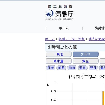
ホーム
防災情
ホーム
>
各種データ・資料
>
過去の気象
１時間ごとの値