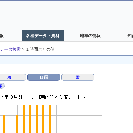
報
各種データ・資料
地域の情報
知
データ検索
>
１時間ごとの値