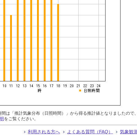
日照時間は「推計気象分布（日照時間）」から得る推計値となりましたの
明
をご覧ください。
利用される方へ
よくある質問（FAQ）
気象観