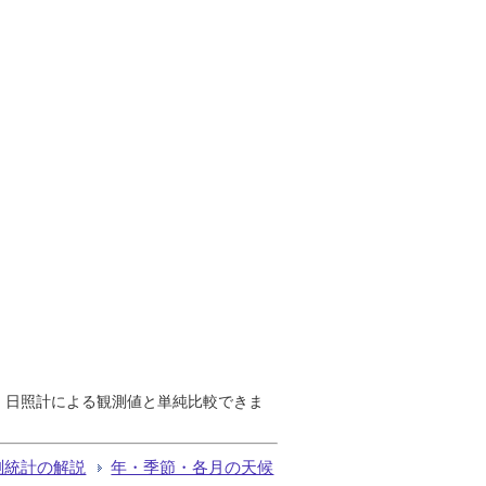
で、日照計による観測値と単純比較できま
測統計の解説
年・季節・各月の天候