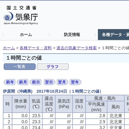
ホーム
防災情報
各種データ・
ホーム
>
各種データ・資料
>
過去の気象データ検索
>
１時間ごとの
１時間ごとの値
伊原間（沖縄県) 2017年10月24日（１時間ごとの値）
風速・風向
露点
降水量
気温
蒸気圧
湿度
時
温度
平均風速
(mm)
(℃)
(hPa)
(％)
風向
(℃)
(m/s)
1
0.0
23.5
///
///
///
2.8
北北東
2
0.0
23.3
///
///
///
2.9
北北東
3
0.0
23.4
///
///
///
3.2
北北東