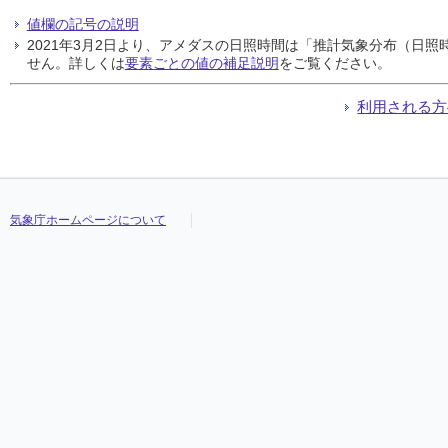
値欄の記号の説明
2021年3月2日より、アメダスの日照時間は「推計気象分布（日
せん。詳しくは
要素ごとの値の補足説明
をご覧ください。
利用される方
気象庁ホームページについて