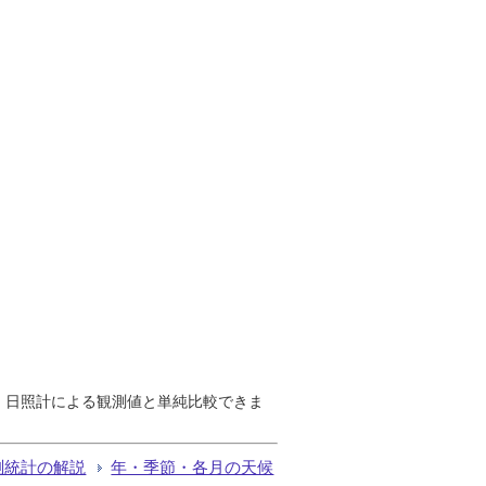
で、日照計による観測値と単純比較できま
測統計の解説
年・季節・各月の天候