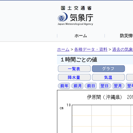
ホーム
防災情
ホーム
>
各種データ・資料
>
過去の気象
１時間ごとの値