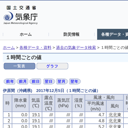
ホーム
防災情報
各種データ・
ホーム
>
各種データ・資料
>
過去の気象データ検索
>
１時間ごとの
１時間ごとの値
伊原間（沖縄県) 2017年12月5日（１時間ごとの値）
風速・風向
風速・風向
風速・風向
風速・風向
露点
露点
露点
露点
降水量
降水量
降水量
降水量
気温
気温
気温
気温
蒸気圧
蒸気圧
蒸気圧
蒸気圧
湿度
湿度
湿度
湿度
時
時
時
時
温度
温度
温度
温度
平均風速
平均風速
平均風速
平均風速
(mm)
(mm)
(mm)
(mm)
(℃)
(℃)
(℃)
(℃)
(hPa)
(hPa)
(hPa)
(hPa)
(％)
(％)
(％)
(％)
風向
風向
風向
風向
(℃)
(℃)
(℃)
(℃)
(m/s)
(m/s)
(m/s)
(m/s)
1
1
1
1
0.0
0.0
0.0
0.0
19.1
19.1
19.1
19.1
///
///
///
///
///
///
///
///
///
///
///
///
4.7
4.7
4.7
4.7
北北東
北北東
北北東
北北東
2
2
2
2
0.0
0.0
0.0
0.0
19.1
19.1
19.1
19.1
///
///
///
///
///
///
///
///
///
///
///
///
4.8
4.8
4.8
4.8
北北東
北北東
北北東
北北東
3
3
3
3
0.0
0.0
0.0
0.0
19.1
19.1
19.1
19.1
///
///
///
///
///
///
///
///
///
///
///
///
5.2
5.2
5.2
5.2
北北東
北北東
北北東
北北東