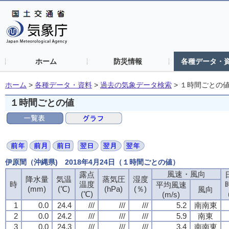
ホーム
防災情報
各種データ・
ホーム
>
各種データ・資料
>
過去の気象データ検索
>
１時間ごとの
１時間ごとの値
伊原間（沖縄県) 2018年4月24日（１時間ごとの値）
風速・風向
露点
降水量
気温
蒸気圧
湿度
時
温度
平均風速
(mm)
(℃)
(hPa)
(％)
風向
(℃)
(m/s)
1
0.0
24.4
///
///
///
5.2
南南東
2
0.0
24.2
///
///
///
5.9
南東
3
0.0
24.3
///
///
///
3.4
南南東