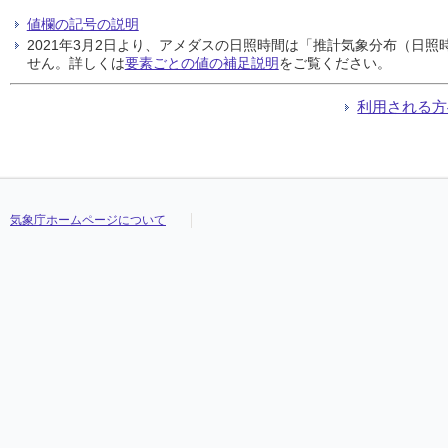
値欄の記号の説明
2021年3月2日より、アメダスの日照時間は「推計気象分布（日
せん。詳しくは
要素ごとの値の補足説明
をご覧ください。
利用される方
気象庁ホームページについて