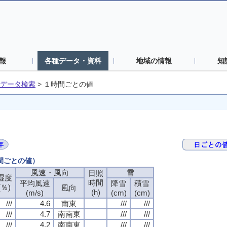
報
各種データ・資料
地域の情報
知
データ検索
>
１時間ごとの値
時間ごとの値）
風速・風向
雪
日照
湿度
時間
平均風速
降雪
積雪
(％)
風向
(h)
(m/s)
(cm)
(cm)
///
4.6
南東
///
///
///
4.7
南南東
///
///
///
4.2
南南東
///
///