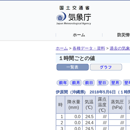
ホーム
防災情
ホーム
>
各種データ・資料
>
過去の気象
１時間ごとの値
伊原間（沖縄県) 2018年5月6日（１
露点
降水量
気温
蒸気圧
時
温度
(mm)
(℃)
(hPa)
(℃)
1
0.0
24.5
///
///
2
0.0
24.4
///
///
3
0.0
24.5
///
///