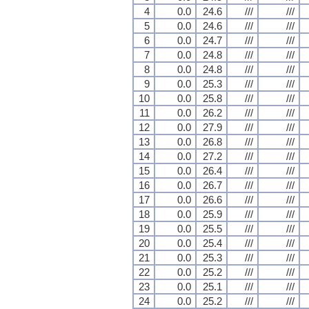
4
0.0
24.6
///
///
5
0.0
24.6
///
///
6
0.0
24.7
///
///
7
0.0
24.8
///
///
8
0.0
24.8
///
///
9
0.0
25.3
///
///
10
0.0
25.8
///
///
11
0.0
26.2
///
///
12
0.0
27.9
///
///
13
0.0
26.8
///
///
14
0.0
27.2
///
///
15
0.0
26.4
///
///
16
0.0
26.7
///
///
17
0.0
26.6
///
///
18
0.0
25.9
///
///
19
0.0
25.5
///
///
20
0.0
25.4
///
///
21
0.0
25.3
///
///
22
0.0
25.2
///
///
23
0.0
25.1
///
///
24
0.0
25.2
///
///