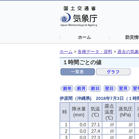
ホーム
防災情
ホーム
>
各種データ・資料
>
過去の気象
１時間ごとの値
伊原間（沖縄県) 2018年7月3日（１
露点
露点
露点
露点
降水量
降水量
降水量
降水量
気温
気温
気温
気温
蒸気圧
蒸気圧
蒸気圧
蒸気圧
時
時
時
時
温度
温度
温度
温度
(mm)
(mm)
(mm)
(mm)
(℃)
(℃)
(℃)
(℃)
(hPa)
(hPa)
(hPa)
(hPa)
(℃)
(℃)
(℃)
(℃)
1
1
1
1
0.0
0.0
0.0
0.0
27.1
27.1
27.1
27.1
///
///
///
///
///
///
///
///
2
2
2
2
0.0
0.0
0.0
0.0
27.4
27.4
27.4
27.4
///
///
///
///
///
///
///
///
3
3
3
3
0.0
0.0
0.0
0.0
27.3
27.3
27.3
27.3
///
///
///
///
///
///
///
///