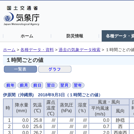
ホーム
防災情報
各種データ・
ホーム
>
各種データ・資料
>
過去の気象データ検索
>
１時間ごとの
１時間ごとの値
伊原間（沖縄県) 2018年9月3日（１時間ごとの値）
風速・風向
風速・風向
風速・風向
風速・風向
露点
露点
露点
露点
降水量
降水量
降水量
降水量
気温
気温
気温
気温
蒸気圧
蒸気圧
蒸気圧
蒸気圧
湿度
湿度
湿度
湿度
時
時
時
時
温度
温度
温度
温度
平均風速
平均風速
平均風速
平均風速
(mm)
(mm)
(mm)
(mm)
(℃)
(℃)
(℃)
(℃)
(hPa)
(hPa)
(hPa)
(hPa)
(％)
(％)
(％)
(％)
風向
風向
風向
風向
(℃)
(℃)
(℃)
(℃)
(m/s)
(m/s)
(m/s)
(m/s)
1
1
1
1
0.0
0.0
0.0
0.0
25.8
25.8
25.8
25.8
///
///
///
///
///
///
///
///
///
///
///
///
0.0
0.0
0.0
0.0
静穏
静穏
静穏
静穏
2
2
2
2
0.0
0.0
0.0
0.0
25.6
25.6
25.6
25.6
///
///
///
///
///
///
///
///
///
///
///
///
0.7
0.7
0.7
0.7
西
西
西
西
3
3
3
3
0.0
0.0
0.0
0.0
26.2
26.2
26.2
26.2
///
///
///
///
///
///
///
///
///
///
///
///
2.0
2.0
2.0
2.0
西南西
西南西
西南西
西南西