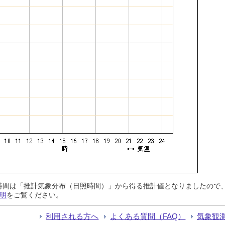
日照時間は「推計気象分布（日照時間）」から得る推計値となりましたの
明
をご覧ください。
利用される方へ
よくある質問（FAQ）
気象観