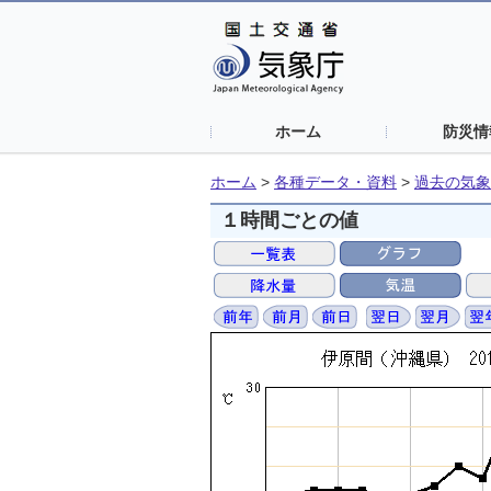
ホーム
防災情
ホーム
>
各種データ・資料
>
過去の気象
１時間ごとの値