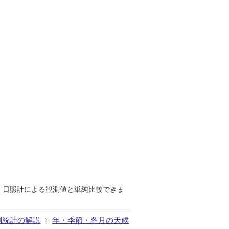
で、日照計による観測値と単純比較できま
測統計の解説
年・季節・各月の天候