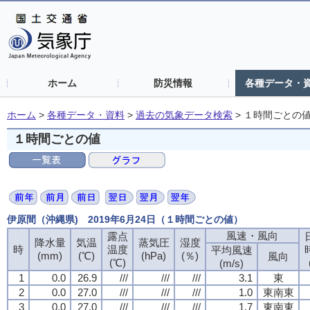
ホーム
防災情報
各種データ・
ホーム
>
各種データ・資料
>
過去の気象データ検索
>
１時間ごとの
１時間ごとの値
伊原間（沖縄県) 2019年6月24日（１時間ごとの値）
風速・風向
露点
降水量
気温
蒸気圧
湿度
時
温度
平均風速
(mm)
(℃)
(hPa)
(％)
風向
(℃)
(m/s)
1
0.0
26.9
///
///
///
3.1
東
2
0.0
27.0
///
///
///
1.0
東南東
3
0.0
27.0
///
///
///
1.7
東南東