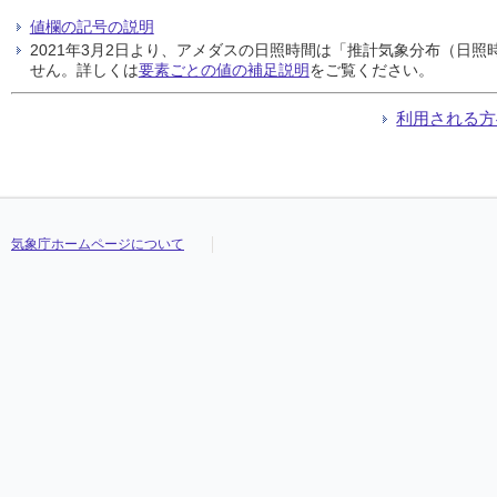
値欄の記号の説明
2021年3月2日より、アメダスの日照時間は「推計気象分布（日
せん。詳しくは
要素ごとの値の補足説明
をご覧ください。
利用される方
気象庁ホームページについて