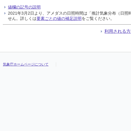
値欄の記号の説明
2021年3月2日より、アメダスの日照時間は「推計気象分布（日
せん。詳しくは
要素ごとの値の補足説明
をご覧ください。
利用される方
気象庁ホームページについて