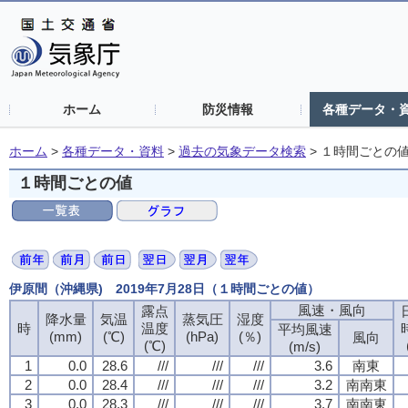
ホーム
防災情報
各種データ・
ホーム
>
各種データ・資料
>
過去の気象データ検索
>
１時間ごとの
１時間ごとの値
伊原間（沖縄県) 2019年7月28日（１時間ごとの値）
風速・風向
露点
降水量
気温
蒸気圧
湿度
時
温度
平均風速
(mm)
(℃)
(hPa)
(％)
風向
(℃)
(m/s)
1
0.0
28.6
///
///
///
3.6
南東
2
0.0
28.4
///
///
///
3.2
南南東
3
0.0
28.3
///
///
///
3.7
南南東