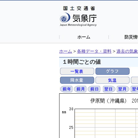
ホーム
防災情
ホーム
>
各種データ・資料
>
過去の気象
１時間ごとの値