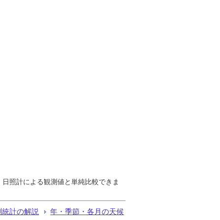
で、日照計による観測値と単純比較できま
測統計の解説
年・季節・各月の天候