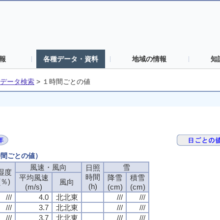
報
各種データ・資料
地域の情報
知
データ検索
>
１時間ごとの値
時間ごとの値）
風速・風向
雪
日照
湿度
時間
平均風速
降雪
積雪
(％)
風向
(h)
(m/s)
(cm)
(cm)
///
4.0
北北東
///
///
///
3.7
北北東
///
///
///
3.7
北北東
///
///