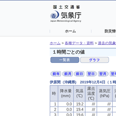
ホーム
防災情
ホーム
>
各種データ・資料
>
過去の気象
１時間ごとの値
伊原間（沖縄県) 2019年12月4日（１
露点
降水量
気温
蒸気圧
時
温度
(mm)
(℃)
(hPa)
(℃)
1
0.0
19.2
///
///
2
0.0
19.4
///
///
3
0.0
19.6
///
///