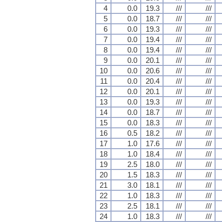
4
0.0
19.3
///
///
5
0.0
18.7
///
///
6
0.0
19.3
///
///
7
0.0
19.4
///
///
8
0.0
19.4
///
///
9
0.0
20.1
///
///
10
0.0
20.6
///
///
11
0.0
20.4
///
///
12
0.0
20.1
///
///
13
0.0
19.3
///
///
14
0.0
18.7
///
///
15
0.0
18.3
///
///
16
0.5
18.2
///
///
17
1.0
17.6
///
///
18
1.0
18.4
///
///
19
2.5
18.0
///
///
20
1.5
18.3
///
///
21
3.0
18.1
///
///
22
1.0
18.3
///
///
23
2.5
18.1
///
///
24
1.0
18.3
///
///