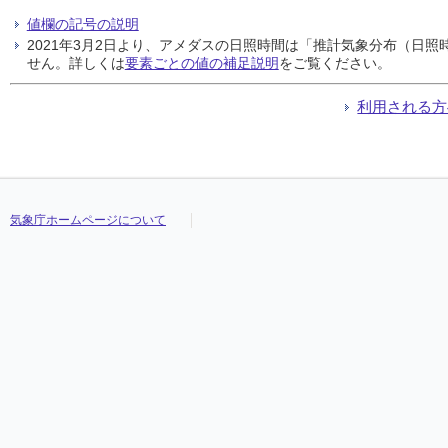
値欄の記号の説明
2021年3月2日より、アメダスの日照時間は「推計気象分布（日
せん。詳しくは
要素ごとの値の補足説明
をご覧ください。
利用される方
気象庁ホームページについて