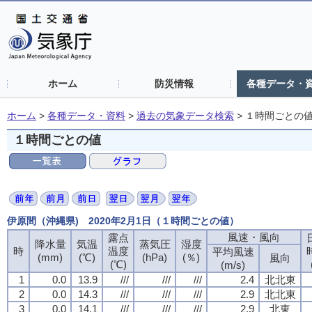
ホーム
防災情報
各種データ・
ホーム
>
各種データ・資料
>
過去の気象データ検索
>
１時間ごとの
１時間ごとの値
伊原間（沖縄県) 2020年2月1日（１時間ごとの値）
風速・風向
露点
降水量
気温
蒸気圧
湿度
時
温度
平均風速
(mm)
(℃)
(hPa)
(％)
風向
(℃)
(m/s)
1
0.0
13.9
///
///
///
2.4
北北東
2
0.0
14.3
///
///
///
2.9
北北東
3
0.0
14.1
///
///
///
2.9
北東