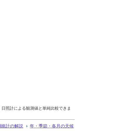
で、日照計による観測値と単純比較できま
測統計の解説
年・季節・各月の天候