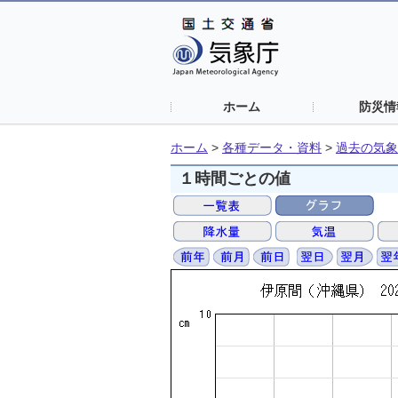
ホーム
防災情
ホーム
>
各種データ・資料
>
過去の気象
１時間ごとの値