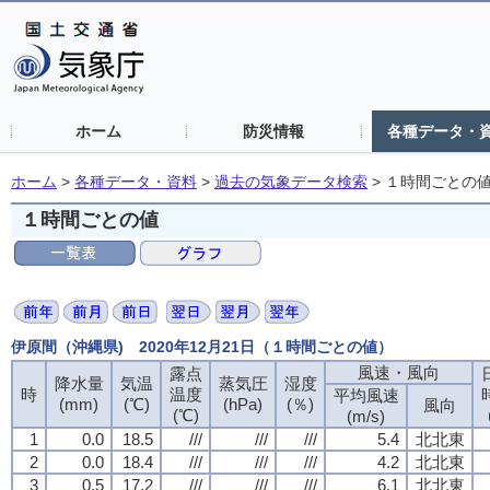
ホーム
防災情報
各種データ・
ホーム
>
各種データ・資料
>
過去の気象データ検索
>
１時間ごとの
１時間ごとの値
伊原間（沖縄県) 2020年12月21日（１時間ごとの値）
風速・風向
風速・風向
風速・風向
風速・風向
露点
露点
露点
露点
降水量
降水量
降水量
降水量
気温
気温
気温
気温
蒸気圧
蒸気圧
蒸気圧
蒸気圧
湿度
湿度
湿度
湿度
時
時
時
時
温度
温度
温度
温度
平均風速
平均風速
平均風速
平均風速
(mm)
(mm)
(mm)
(mm)
(℃)
(℃)
(℃)
(℃)
(hPa)
(hPa)
(hPa)
(hPa)
(％)
(％)
(％)
(％)
風向
風向
風向
風向
(℃)
(℃)
(℃)
(℃)
(m/s)
(m/s)
(m/s)
(m/s)
1
1
1
1
0.0
0.0
0.0
0.0
18.5
18.5
18.5
18.5
///
///
///
///
///
///
///
///
///
///
///
///
5.4
5.4
5.4
5.4
北北東
北北東
北北東
北北東
2
2
2
2
0.0
0.0
0.0
0.0
18.4
18.4
18.4
18.4
///
///
///
///
///
///
///
///
///
///
///
///
4.2
4.2
4.2
4.2
北北東
北北東
北北東
北北東
3
3
3
3
0.5
0.5
0.5
0.5
17.2
17.2
17.2
17.2
///
///
///
///
///
///
///
///
///
///
///
///
6.1
6.1
6.1
6.1
北北東
北北東
北北東
北北東