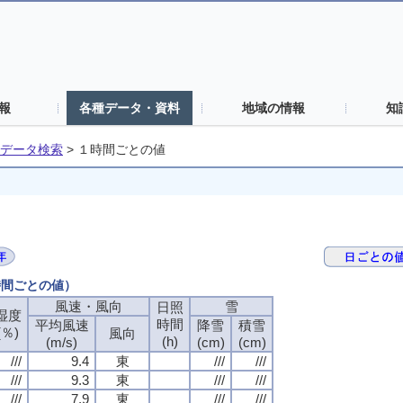
報
各種データ・資料
地域の情報
知
データ検索
>
１時間ごとの値
時間ごとの値）
風速・風向
雪
日照
湿度
時間
平均風速
降雪
積雪
(％)
風向
(h)
(m/s)
(cm)
(cm)
///
9.4
東
///
///
///
9.3
東
///
///
///
7.9
東
///
///