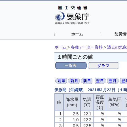
ホーム
防災情
ホーム
>
各種データ・資料
>
過去の気象
１時間ごとの値
伊原間（沖縄県) 2021年1月22日（１
露点
降水量
気温
蒸気圧
時
温度
(mm)
(℃)
(hPa)
(℃)
1
2.5
22.1
///
///
2
1.0
22.3
///
///
3
0.5
22.5
///
///