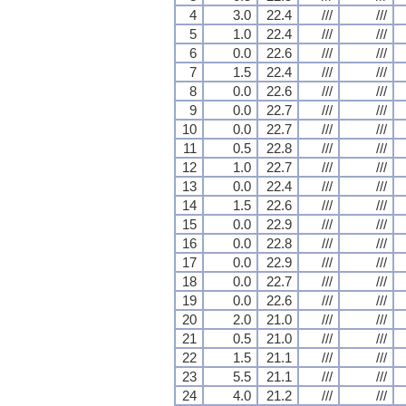
4
3.0
22.4
///
///
5
1.0
22.4
///
///
6
0.0
22.6
///
///
7
1.5
22.4
///
///
8
0.0
22.6
///
///
9
0.0
22.7
///
///
10
0.0
22.7
///
///
11
0.5
22.8
///
///
12
1.0
22.7
///
///
13
0.0
22.4
///
///
14
1.5
22.6
///
///
15
0.0
22.9
///
///
16
0.0
22.8
///
///
17
0.0
22.9
///
///
18
0.0
22.7
///
///
19
0.0
22.6
///
///
20
2.0
21.0
///
///
21
0.5
21.0
///
///
22
1.5
21.1
///
///
23
5.5
21.1
///
///
24
4.0
21.2
///
///