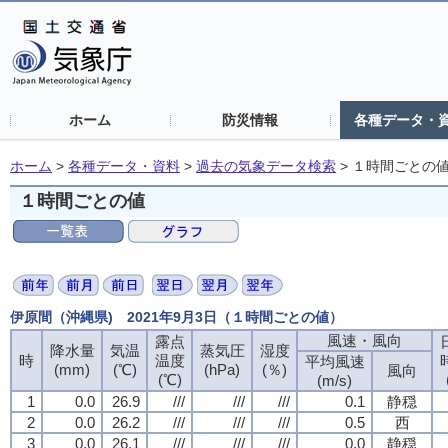
ホーム
防災情報
各種データ・
ホーム
>
各種データ・資料
>
過去の気象データ検索
>
１時間ごとの
１時間ごとの値
伊原間（沖縄県) 2021年9月3日（１時間ごとの値）
風速・風向
風速・風向
風速・風向
風速・風向
露点
露点
露点
露点
降水量
降水量
降水量
降水量
気温
気温
気温
気温
蒸気圧
蒸気圧
蒸気圧
蒸気圧
湿度
湿度
湿度
湿度
時
時
時
時
温度
温度
温度
温度
平均風速
平均風速
平均風速
平均風速
(mm)
(mm)
(mm)
(mm)
(℃)
(℃)
(℃)
(℃)
(hPa)
(hPa)
(hPa)
(hPa)
(％)
(％)
(％)
(％)
風向
風向
風向
風向
(℃)
(℃)
(℃)
(℃)
(m/s)
(m/s)
(m/s)
(m/s)
1
1
1
1
0.0
0.0
0.0
0.0
26.9
26.9
26.9
26.9
///
///
///
///
///
///
///
///
///
///
///
///
0.1
0.1
0.1
0.1
静穏
静穏
静穏
静穏
2
2
2
2
0.0
0.0
0.0
0.0
26.2
26.2
26.2
26.2
///
///
///
///
///
///
///
///
///
///
///
///
0.5
0.5
0.5
0.5
西
西
西
西
3
3
3
3
0.0
0.0
0.0
0.0
26.1
26.1
26.1
26.1
///
///
///
///
///
///
///
///
///
///
///
///
0.0
0.0
0.0
0.0
静穏
静穏
静穏
静穏