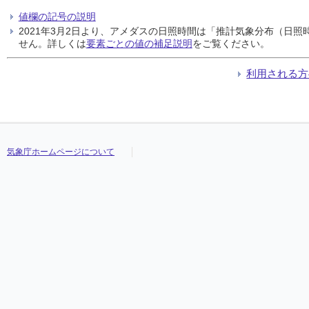
値欄の記号の説明
2021年3月2日より、アメダスの日照時間は「推計気象分布（日
せん。詳しくは
要素ごとの値の補足説明
をご覧ください。
利用される方
気象庁ホームページについて