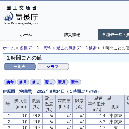
ホーム
防災情報
各種データ・
ホーム
>
各種データ・資料
>
過去の気象データ検索
>
１時間ごとの
１時間ごとの値
伊原間（沖縄県) 2022年8月14日（１時間ごとの値）
風速・風向
露点
降水量
気温
蒸気圧
湿度
時
温度
平均風速
(mm)
(℃)
(hPa)
(％)
風向
(℃)
(m/s)
1
0.0
29.8
///
///
///
4.4
東南東
2
0.0
29.8
///
///
///
5.3
東南東
3
0.0
29.7
///
///
///
4.7
東