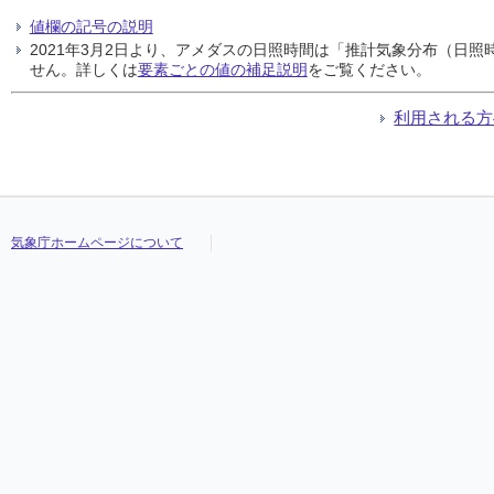
値欄の記号の説明
2021年3月2日より、アメダスの日照時間は「推計気象分布（日
せん。詳しくは
要素ごとの値の補足説明
をご覧ください。
利用される方
気象庁ホームページについて