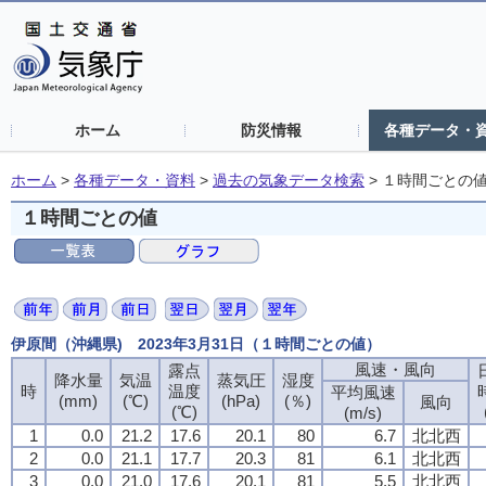
ホーム
防災情報
各種データ・
ホーム
>
各種データ・資料
>
過去の気象データ検索
>
１時間ごとの
１時間ごとの値
伊原間（沖縄県) 2023年3月31日（１時間ごとの値）
風速・風向
露点
降水量
気温
蒸気圧
湿度
時
温度
平均風速
(mm)
(℃)
(hPa)
(％)
風向
(℃)
(m/s)
1
0.0
21.2
17.6
20.1
80
6.7
北北西
2
0.0
21.1
17.7
20.3
81
6.1
北北西
3
0.0
21.0
17.6
20.1
81
5.5
北北西