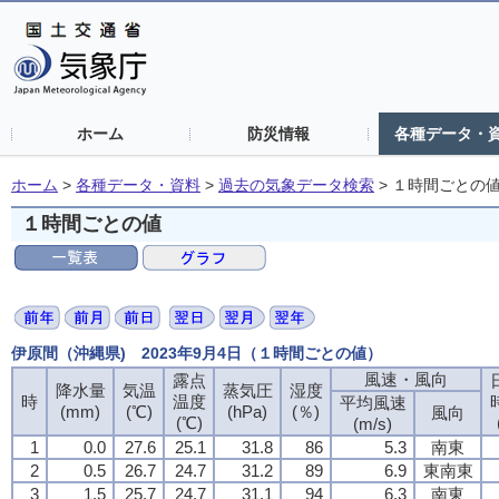
ホーム
防災情報
各種データ・
ホーム
>
各種データ・資料
>
過去の気象データ検索
>
１時間ごとの
１時間ごとの値
伊原間（沖縄県) 2023年9月4日（１時間ごとの値）
風速・風向
風速・風向
風速・風向
風速・風向
露点
露点
露点
露点
降水量
降水量
降水量
降水量
気温
気温
気温
気温
蒸気圧
蒸気圧
蒸気圧
蒸気圧
湿度
湿度
湿度
湿度
時
時
時
時
温度
温度
温度
温度
平均風速
平均風速
平均風速
平均風速
(mm)
(mm)
(mm)
(mm)
(℃)
(℃)
(℃)
(℃)
(hPa)
(hPa)
(hPa)
(hPa)
(％)
(％)
(％)
(％)
風向
風向
風向
風向
(℃)
(℃)
(℃)
(℃)
(m/s)
(m/s)
(m/s)
(m/s)
1
1
1
1
0.0
0.0
0.0
0.0
27.6
27.6
27.6
27.6
25.1
25.1
25.1
25.1
31.8
31.8
31.8
31.8
86
86
86
86
5.3
5.3
5.3
5.3
南東
南東
南東
南東
2
2
2
2
0.5
0.5
0.5
0.5
26.7
26.7
26.7
26.7
24.7
24.7
24.7
24.7
31.2
31.2
31.2
31.2
89
89
89
89
6.9
6.9
6.9
6.9
東南東
東南東
東南東
東南東
3
3
3
3
1.5
1.5
1.5
1.5
25.7
25.7
25.7
25.7
24.7
24.7
24.7
24.7
31.1
31.1
31.1
31.1
94
94
94
94
6.3
6.3
6.3
6.3
南東
南東
南東
南東