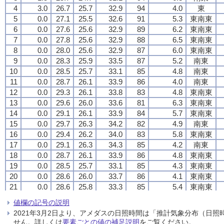
4
4
4
4
3.0
3.0
3.0
3.0
26.7
26.7
26.7
26.7
25.7
25.7
25.7
25.7
32.9
32.9
32.9
32.9
94
94
94
94
4.0
4.0
4.0
4.0
東
東
東
東
5
5
5
5
0.0
0.0
0.0
0.0
27.1
27.1
27.1
27.1
25.5
25.5
25.5
25.5
32.6
32.6
32.6
32.6
91
91
91
91
5.3
5.3
5.3
5.3
東南東
東南東
東南東
東南東
6
6
6
6
0.0
0.0
0.0
0.0
27.6
27.6
27.6
27.6
25.6
25.6
25.6
25.6
32.9
32.9
32.9
32.9
89
89
89
89
6.2
6.2
6.2
6.2
東南東
東南東
東南東
東南東
7
7
7
7
0.0
0.0
0.0
0.0
27.8
27.8
27.8
27.8
25.6
25.6
25.6
25.6
32.9
32.9
32.9
32.9
88
88
88
88
6.5
6.5
6.5
6.5
東南東
東南東
東南東
東南東
8
8
8
8
0.0
0.0
0.0
0.0
28.0
28.0
28.0
28.0
25.6
25.6
25.6
25.6
32.9
32.9
32.9
32.9
87
87
87
87
6.0
6.0
6.0
6.0
東南東
東南東
東南東
東南東
9
9
9
9
0.0
0.0
0.0
0.0
28.3
28.3
28.3
28.3
25.9
25.9
25.9
25.9
33.5
33.5
33.5
33.5
87
87
87
87
5.2
5.2
5.2
5.2
南東
南東
南東
南東
10
10
10
10
0.0
0.0
0.0
0.0
28.5
28.5
28.5
28.5
25.7
25.7
25.7
25.7
33.1
33.1
33.1
33.1
85
85
85
85
4.8
4.8
4.8
4.8
南東
南東
南東
南東
11
11
11
11
0.0
0.0
0.0
0.0
28.7
28.7
28.7
28.7
26.1
26.1
26.1
26.1
33.9
33.9
33.9
33.9
86
86
86
86
4.0
4.0
4.0
4.0
南東
南東
南東
南東
12
12
12
12
0.0
0.0
0.0
0.0
29.3
29.3
29.3
29.3
26.1
26.1
26.1
26.1
33.8
33.8
33.8
33.8
83
83
83
83
4.8
4.8
4.8
4.8
東南東
東南東
東南東
東南東
13
13
13
13
0.0
0.0
0.0
0.0
29.6
29.6
29.6
29.6
26.0
26.0
26.0
26.0
33.6
33.6
33.6
33.6
81
81
81
81
6.3
6.3
6.3
6.3
東南東
東南東
東南東
東南東
14
14
14
14
0.0
0.0
0.0
0.0
29.1
29.1
29.1
29.1
26.1
26.1
26.1
26.1
33.9
33.9
33.9
33.9
84
84
84
84
5.7
5.7
5.7
5.7
東南東
東南東
東南東
東南東
15
15
15
15
0.0
0.0
0.0
0.0
29.7
29.7
29.7
29.7
26.3
26.3
26.3
26.3
34.2
34.2
34.2
34.2
82
82
82
82
4.9
4.9
4.9
4.9
南東
南東
南東
南東
16
16
16
16
0.0
0.0
0.0
0.0
29.4
29.4
29.4
29.4
26.2
26.2
26.2
26.2
34.0
34.0
34.0
34.0
83
83
83
83
5.8
5.8
5.8
5.8
東南東
東南東
東南東
東南東
17
17
17
17
0.0
0.0
0.0
0.0
29.1
29.1
29.1
29.1
26.3
26.3
26.3
26.3
34.3
34.3
34.3
34.3
85
85
85
85
4.2
4.2
4.2
4.2
南東
南東
南東
南東
18
18
18
18
0.0
0.0
0.0
0.0
28.7
28.7
28.7
28.7
26.1
26.1
26.1
26.1
33.9
33.9
33.9
33.9
86
86
86
86
4.8
4.8
4.8
4.8
東南東
東南東
東南東
東南東
19
19
19
19
0.0
0.0
0.0
0.0
28.5
28.5
28.5
28.5
25.7
25.7
25.7
25.7
33.1
33.1
33.1
33.1
85
85
85
85
4.3
4.3
4.3
4.3
東南東
東南東
東南東
東南東
20
20
20
20
0.0
0.0
0.0
0.0
28.6
28.6
28.6
28.6
26.0
26.0
26.0
26.0
33.7
33.7
33.7
33.7
86
86
86
86
4.1
4.1
4.1
4.1
東南東
東南東
東南東
東南東
21
21
21
21
0.0
0.0
0.0
0.0
28.6
28.6
28.6
28.6
25.8
25.8
25.8
25.8
33.3
33.3
33.3
33.3
85
85
85
85
5.4
5.4
5.4
5.4
東南東
東南東
東南東
東南東
22
22
22
22
0.0
0.0
0.0
0.0
28.5
28.5
28.5
28.5
25.9
25.9
25.9
25.9
33.5
33.5
33.5
33.5
86
86
86
86
5.4
5.4
5.4
5.4
東南東
東南東
東南東
東南東
値欄の記号の説明
23
23
23
23
0.0
0.0
0.0
0.0
28.4
28.4
28.4
28.4
26.0
26.0
26.0
26.0
33.7
33.7
33.7
33.7
87
87
87
87
4.3
4.3
4.3
4.3
南東
南東
南東
南東
2021年3月2日より、アメダスの日照時間は「推計気象分布（日
24
24
24
24
0.0
0.0
0.0
0.0
28.4
28.4
28.4
28.4
26.2
26.2
26.2
26.2
34.1
34.1
34.1
34.1
88
88
88
88
4.8
4.8
4.8
4.8
東南東
東南東
東南東
東南東
せん。詳しくは
要素ごとの値の補足説明
をご覧ください。