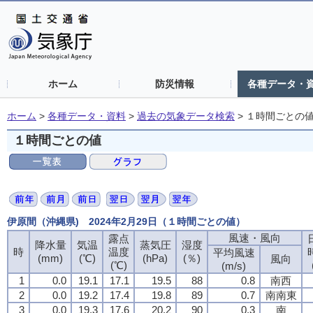
ホーム
防災情報
各種データ・
ホーム
>
各種データ・資料
>
過去の気象データ検索
>
１時間ごとの
１時間ごとの値
伊原間（沖縄県) 2024年2月29日（１時間ごとの値）
風速・風向
露点
降水量
気温
蒸気圧
湿度
時
温度
平均風速
(mm)
(℃)
(hPa)
(％)
風向
(℃)
(m/s)
1
0.0
19.1
17.1
19.5
88
0.8
南西
2
0.0
19.2
17.4
19.8
89
0.7
南南東
3
0.0
19.3
17.6
20.2
90
0.3
南