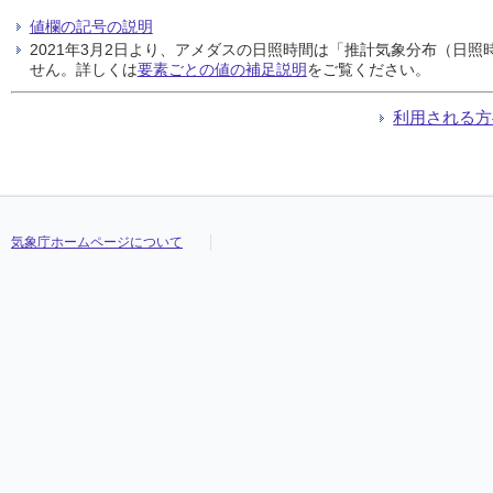
値欄の記号の説明
2021年3月2日より、アメダスの日照時間は「推計気象分布（日
せん。詳しくは
要素ごとの値の補足説明
をご覧ください。
利用される方
気象庁ホームページについて