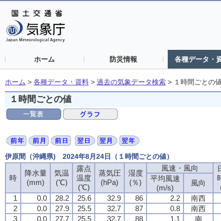
ホーム
防災情報
各種データ・
ホーム
>
各種データ・資料
>
過去の気象データ検索
>
１時間ごとの
１時間ごとの値
伊原間（沖縄県) 2024年8月24日（１時間ごとの値）
風速・風向
露点
降水量
気温
蒸気圧
湿度
時
温度
平均風速
(mm)
(℃)
(hPa)
(％)
風向
(℃)
(m/s)
1
0.0
28.2
25.6
32.9
86
2.2
南西
2
0.0
27.9
25.5
32.7
87
0.8
南西
3
0.0
27.7
25.5
32.7
88
1.1
南