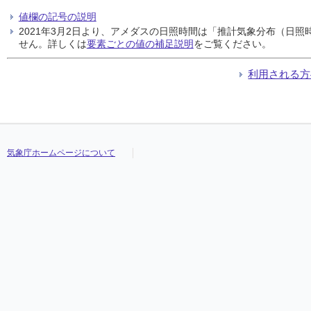
値欄の記号の説明
2021年3月2日より、アメダスの日照時間は「推計気象分布（日
せん。詳しくは
要素ごとの値の補足説明
をご覧ください。
利用される方
気象庁ホームページについて