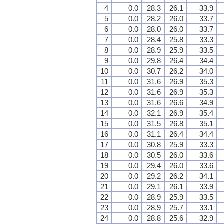
4
0.0
28.3
26.1
33.9
5
0.0
28.2
26.0
33.7
6
0.0
28.0
26.0
33.7
7
0.0
28.4
25.8
33.3
8
0.0
28.9
25.9
33.5
9
0.0
29.8
26.4
34.4
10
0.0
30.7
26.2
34.0
11
0.0
31.6
26.9
35.3
12
0.0
31.6
26.9
35.3
13
0.0
31.6
26.6
34.9
14
0.0
32.1
26.9
35.4
15
0.0
31.5
26.8
35.1
16
0.0
31.1
26.4
34.4
17
0.0
30.8
25.9
33.3
18
0.0
30.5
26.0
33.6
19
0.0
29.4
26.0
33.6
20
0.0
29.2
26.2
34.1
21
0.0
29.1
26.1
33.9
22
0.0
28.9
25.9
33.5
23
0.0
28.9
25.7
33.1
24
0.0
28.8
25.6
32.9