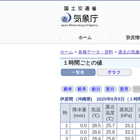
ホーム
防災情
ホーム
>
各種データ・資料
>
過去の気象
１時間ごとの値
伊原間（沖縄県) 2025年8月9日（１
露点
降水量
気温
蒸気圧
時
温度
(mm)
(℃)
(hPa)
(℃)
1
0.0
28.5
25.7
33.1
2
0.0
28.6
25.8
33.3
3
0.0
28.4
25.8
33.3