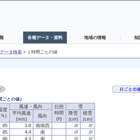
報
各種データ・資料
地域の情報
知
データ検索
>
１時間ごとの値
時間ごとの値）
風速・風向
雪
日照
湿度
時間
平均風速
降雪
積雪
(％)
風向
(h)
(m/s)
(cm)
(cm)
85
3.8
南南西
///
///
85
4.4
南
///
///
86
4.3
南
///
///