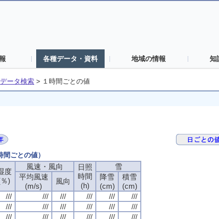
報
各種データ・資料
地域の情報
知
データ検索
>
１時間ごとの値
１時間ごとの値）
風速・風向
雪
日照
湿度
時間
平均風速
降雪
積雪
(％)
風向
(h)
(m/s)
(cm)
(cm)
///
///
///
///
///
///
///
///
///
///
///
///
///
///
///
///
///
///