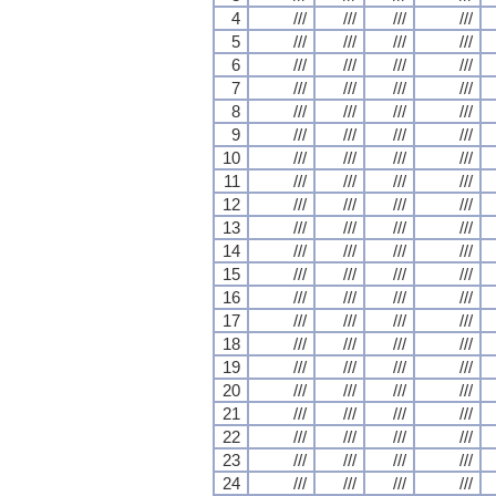
4
///
///
///
///
5
///
///
///
///
6
///
///
///
///
7
///
///
///
///
8
///
///
///
///
9
///
///
///
///
10
///
///
///
///
11
///
///
///
///
12
///
///
///
///
13
///
///
///
///
14
///
///
///
///
15
///
///
///
///
16
///
///
///
///
17
///
///
///
///
18
///
///
///
///
19
///
///
///
///
20
///
///
///
///
21
///
///
///
///
22
///
///
///
///
23
///
///
///
///
24
///
///
///
///