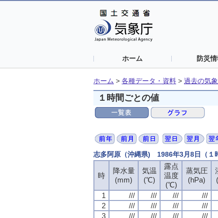
ホーム
防災情
ホーム
>
各種データ・資料
>
過去の気象
１時間ごとの値
志多阿原（沖縄県) 1986年3月8日（
露点
降水量
気温
蒸気圧
時
温度
(mm)
(℃)
(hPa)
(℃)
1
///
///
///
///
2
///
///
///
///
3
///
///
///
///