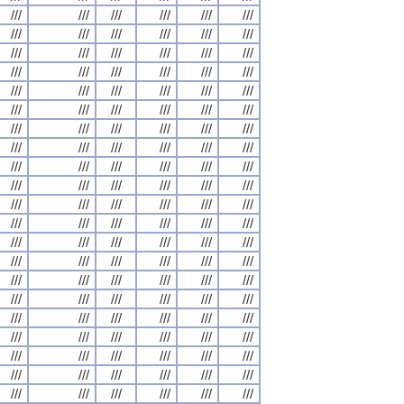
///
///
///
///
///
///
///
///
///
///
///
///
///
///
///
///
///
///
///
///
///
///
///
///
///
///
///
///
///
///
///
///
///
///
///
///
///
///
///
///
///
///
///
///
///
///
///
///
///
///
///
///
///
///
///
///
///
///
///
///
///
///
///
///
///
///
///
///
///
///
///
///
///
///
///
///
///
///
///
///
///
///
///
///
///
///
///
///
///
///
///
///
///
///
///
///
///
///
///
///
///
///
///
///
///
///
///
///
///
///
///
///
///
///
///
///
///
///
///
///
///
///
///
///
///
///