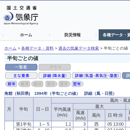
ホーム
防災情報
各種データ・
ホーム
>
各種データ・資料
>
過去の気象データ検索
>
半旬ごとの値
半旬ごとの値
角館（秋田県) 1994年（半旬ごとの値） 詳細（風・日照）
風向・風
最大
月
半旬
日～日
平均風速
風速
(m/s)
風向
日 時:分
(m/s)
(
第1半旬
1～ 5
1.1
3
西
05 13:00