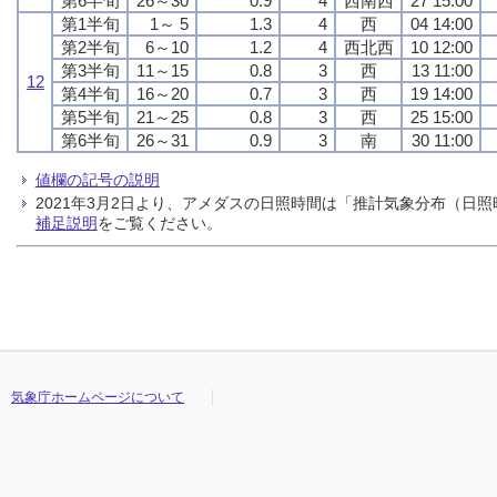
第6半旬
26～30
0.9
4
西南西
27 15:00
第1半旬
1～ 5
1.3
4
西
04 14:00
第2半旬
6～10
1.2
4
西北西
10 12:00
第3半旬
11～15
0.8
3
西
13 11:00
12
第4半旬
16～20
0.7
3
西
19 14:00
第5半旬
21～25
0.8
3
西
25 15:00
第6半旬
26～31
0.9
3
南
30 11:00
値欄の記号の説明
2021年3月2日より、アメダスの日照時間は「推計気象分布（
補足説明
をご覧ください。
気象庁ホームページについて