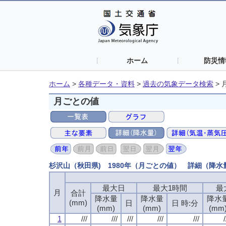
ホーム
防災情
ホーム
>
各種データ・資料
>
過去の気象データ検索
>
月ごとの値
杉沢山（秋田県) 1980年（月ごとの値） 詳細（降水
最大日
最大1時間
最
月
合計
降水量
降水量
降水
(mm)
日
日 時:分
(mm)
(mm)
(mm
1
///
///
///
///
///
/