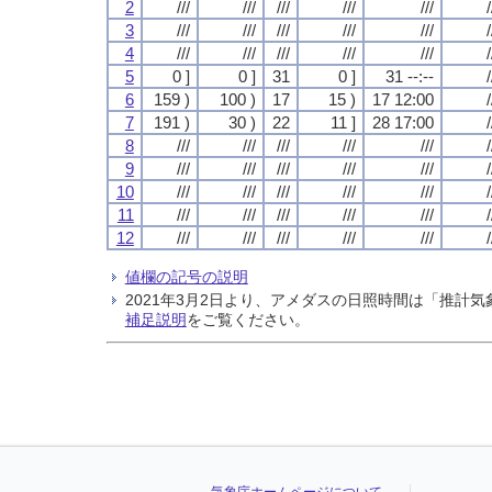
2
///
///
///
///
///
/
3
///
///
///
///
///
/
4
///
///
///
///
///
/
5
0 ]
0 ]
31
0 ]
31 --:--
/
6
159 )
100 )
17
15 )
17 12:00
/
7
191 )
30 )
22
11 ]
28 17:00
/
8
///
///
///
///
///
/
9
///
///
///
///
///
/
10
///
///
///
///
///
/
11
///
///
///
///
///
/
12
///
///
///
///
///
/
値欄の記号の説明
2021年3月2日より、アメダスの日照時間は「推
補足説明
をご覧ください。