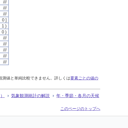
///
///
///
0 ]
1 )
0 )
///
///
///
///
///
る観測値と単純比較できません。詳しくは
要素ごとの値の
Q）
気象観測統計の解説
年・季節・各月の天候
このページのトップへ