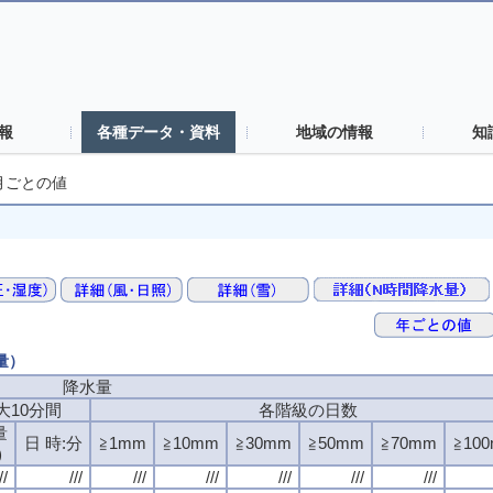
報
各種データ・資料
地域の情報
知
月ごとの値
量）
降水量
大10分間
各階級の日数
量
日 時:分
≧1mm
≧10mm
≧30mm
≧50mm
≧70mm
≧10
)
//
///
///
///
///
///
///