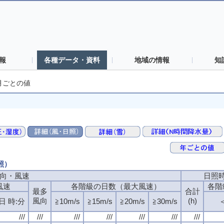
報
各種データ・資料
地域の情報
知
月ごとの値
照）
向・風速
日照
風速
各階級の日数（最大風速）
各階
最多
合計
風向
(h)
日 時:分
≧10m/s
≧15m/s
≧20m/s
≧30m/s
＜
///
///
///
///
///
///
///