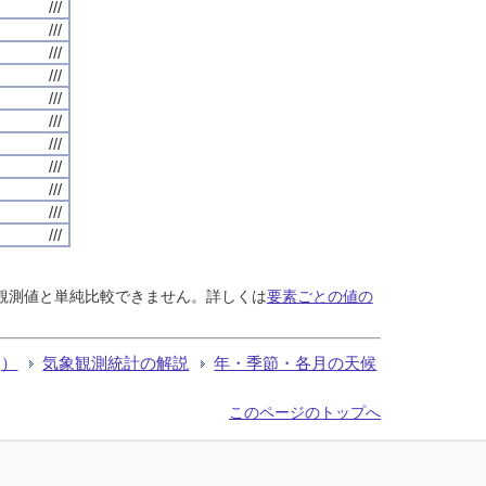
///
///
///
///
///
///
///
///
///
///
///
る観測値と単純比較できません。詳しくは
要素ごとの値の
Q）
気象観測統計の解説
年・季節・各月の天候
このページのトップへ