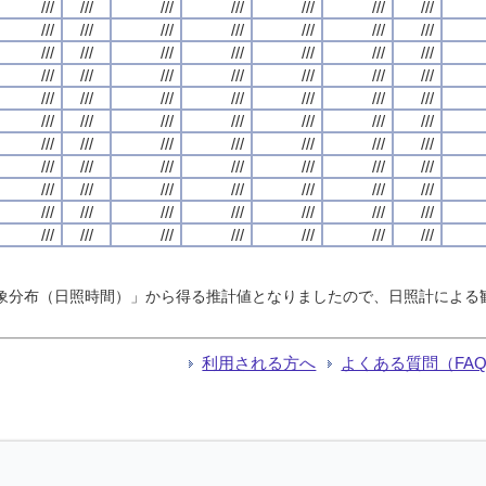
///
///
///
///
///
///
///
///
///
///
///
///
///
///
///
///
///
///
///
///
///
///
///
///
///
///
///
///
///
///
///
///
///
///
///
///
///
///
///
///
///
///
///
///
///
///
///
///
///
///
///
///
///
///
///
///
///
///
///
///
///
///
///
///
///
///
///
///
///
///
///
///
///
///
///
///
///
計気象分布（日照時間）」から得る推計値となりましたので、日照計によ
利用される方へ
よくある質問（FA