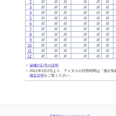
2
///
///
///
///
///
///
3
///
///
///
///
///
///
4
///
///
///
///
///
///
5
///
///
///
///
///
///
6
///
///
///
///
///
///
7
///
///
///
///
///
///
8
///
///
///
///
///
///
9
///
///
///
///
///
///
10
///
///
///
///
///
///
11
///
///
///
///
///
///
12
///
///
///
///
///
///
値欄の記号の説明
2021年3月2日より、アメダスの日照時間は「推
補足説明
をご覧ください。