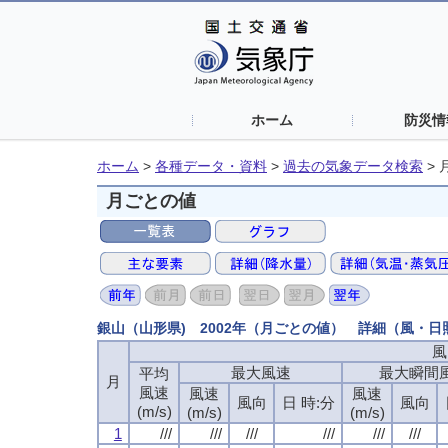
ホーム
防災情
ホーム
>
各種データ・資料
>
過去の気象データ検索
>
月ごとの値
銀山（山形県) 2002年（月ごとの値） 詳細（風・日
風
最大風速
最大瞬間
平均
月
風速
風速
風速
風向
日 時:分
風向
(m/s)
(m/s)
(m/s)
1
///
///
///
///
///
///