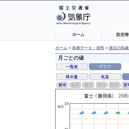
ホーム
防災情
ホーム
>
各種データ・資料
>
過去の気象
月ごとの値