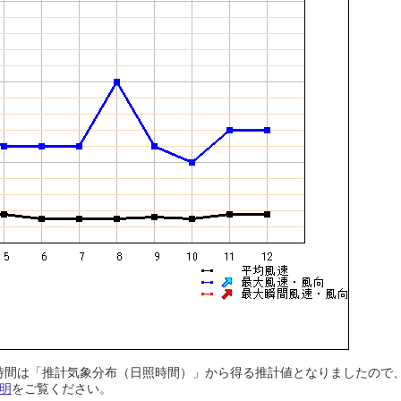
日照時間は「推計気象分布（日照時間）」から得る推計値となりましたの
明
をご覧ください。