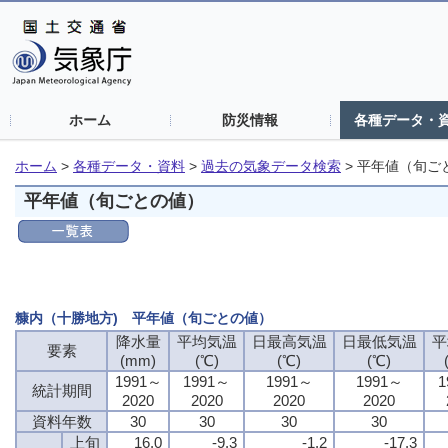
ホーム
防災情報
各種データ・
ホーム
>
各種データ・資料
>
過去の気象データ検索
>
平年値（旬ご
平年値（旬ごとの値）
糠内（十勝地方) 平年値（旬ごとの値）
降水量
平均気温
日最高気温
日最低気温
平
要素
(mm)
(℃)
(℃)
(℃)
1991～
1991～
1991～
1991～
1
統計期間
2020
2020
2020
2020
資料年数
30
30
30
30
上旬
16.0
-9.3
-1.2
-17.3