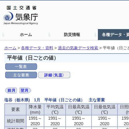
ホーム
防災情報
各種データ・
ホーム
>
各種データ・資料
>
過去の気象データ検索
>
平年値（日ご
平年値（日ごとの値）
塩谷（栃木県) 1月 平年値（日ごとの値） 主な要素
降水量
平均気温
日最高気温
日最低気温
日照
要素
(mm)
(℃)
(℃)
(℃)
(
1991～
1991～
1991～
1991～
19
統計期間
2020
2020
2020
2020
20