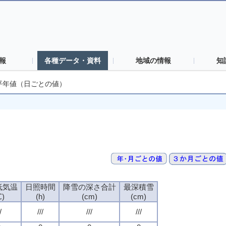
報
各種データ・資料
地域の情報
知
平年値（日ごとの値）
低気温
日照時間
降雪の深さ合計
最深積雪
℃)
(h)
(cm)
(cm)
/
///
///
///