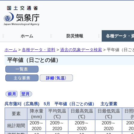
ホーム
防災情報
各種データ・
ホーム
>
各種データ・資料
>
過去の気象データ検索
>
平年値（日ご
平年値（日ごとの値）
呉市蒲刈（広島県) 5月 平年値（日ごとの値） 主な要素
降水量
平均気温
日最高気温
日最低気温
日照
要素
(mm)
(℃)
(℃)
(℃)
(
2009～
2009～
2009～
2009～
20
統計期間
2020
2020
2020
2020
20