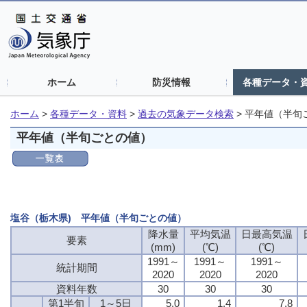
ホーム
防災情報
各種データ・
ホーム
>
各種データ・資料
>
過去の気象データ検索
>
平年値（半旬
平年値（半旬ごとの値）
塩谷（栃木県) 平年値（半旬ごとの値）
降水量
平均気温
日最高気温
要素
(mm)
(℃)
(℃)
1991～
1991～
1991～
統計期間
2020
2020
2020
資料年数
30
30
30
第1半旬
1～5日
5.0
1.4
7.8