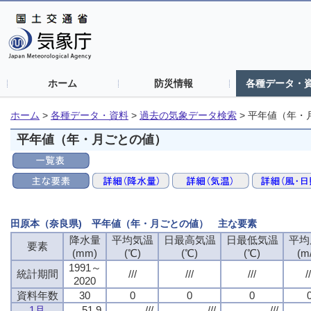
ホーム
防災情報
各種データ・
ホーム
>
各種データ・資料
>
過去の気象データ検索
>
平年値（年・
平年値（年・月ごとの値）
田原本（奈良県) 平年値（年・月ごとの値） 主な要素
降水量
平均気温
日最高気温
日最低気温
平均
要素
(mm)
(℃)
(℃)
(℃)
(m
1991～
統計期間
///
///
///
//
2020
資料年数
30
0
0
0
1月
51.9
///
///
///