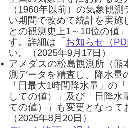
（1960年以前）の気象観
い期間で改めて統計を実施
との観測史上1～10位の値
す。詳細は「
お知らせ（PDF
い。（2025年9月17日）
アメダスの松島観測所（熊本
測データを精査し、降水量
「日最大1時間降水量」の「
しての値）」及び「日降水
ての値）」も変更となって
（2025年8月20日）