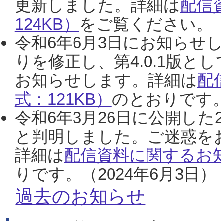
更新しました。詳細は
配信
124KB）
をご覧ください。（2
令和6年6月3日にお知らせし
りを修正し、第4.0.1版
お知らせします。詳細は
配
式：121KB）
のとおりです。
令和6年3月26日に公開した
と判明しました。ご迷惑を
詳細は
配信資料に関するお知
りです。（2024年6月3日）
過去のお知らせ